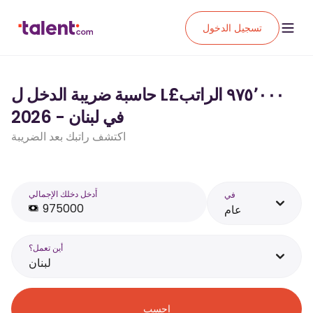
تسجيل الدخول
حاسبة ضريبة الدخل ل L£‏٩٧٥٬٠٠٠ الراتب
في لبنان - 2026
اكتشف راتبك بعد الضريبة
أَدخل دخلك الإجمالي
في
عام
أين تعمل؟
لبنان
احسب