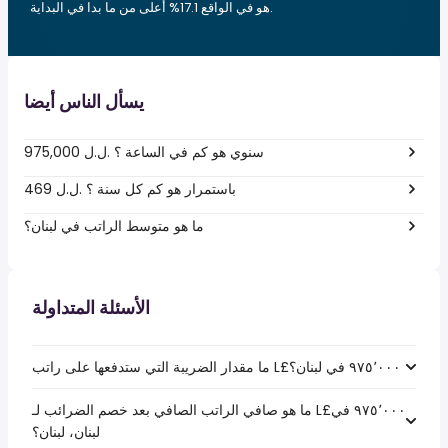
هو في الواقع 17.1% أعلى من ما بدا في البداية.
يسأل الناس أيضا
975,000 ل.ل.‎ سنوي هو كم في الساعة ؟
469 ل.ل.‎ باستمرار هو كم كل سنة ؟
ما هو متوسط الراتب في لبنان؟
الأسئلة المتداولة
ما هو صافي الراتب الصافي بعد خصم الضرائب لـ L£‏٩٧٥٬٠٠٠ في
لبنان، لبنان؟