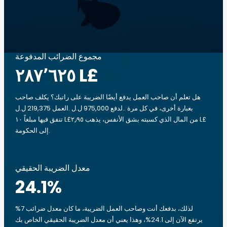
مجموع الضرائب المدفوعة
‏٢٨٧٬٦٢٥ L£
هل تعلم أن صاحب العمل يدفع أيضًا الضريبة على راتبك؟ يكلف صاحب
العمل 219,375 ل.ل.‎ لدفع 975,000 ل.ل.‎. بعبارة أخرى، في كل مرة
تنفق فيها مبلغاً ‏١٠ L£من المال الذي كسبته بشق الأنفس، يذهب ‏٢٫٩٥ L£
إلى الحكومة.
معدل الضريبة الحقيقي
24.1
%
لذلك، بدفعك أنت وصاحب العمل الضريبة، ما كان معدل ضرائب 7%
يرتفع الآن إلى 24.1%، وهذا يعني أن معدل الضريبة الحقيقي الخاص بك