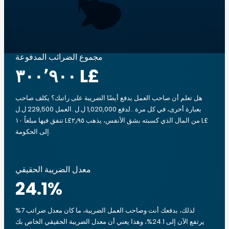
مجموع الضرائب المدفوعة
‏٣٠٠٬٩٠٠ L£
هل تعلم أن صاحب العمل يدفع أيضًا الضريبة على راتبك؟ يكلف صاحب
العمل 229,500 ل.ل.‎ لدفع 1,020,000 ل.ل.‎. بعبارة أخرى، في كل مرة
تنفق فيها مبلغاً ‏١٠ L£من المال الذي كسبته بشق الأنفس، يذهب ‏٢٫٩٥ L£
إلى الحكومة.
معدل الضريبة الحقيقي
24.1
%
لذلك، بدفعك أنت وصاحب العمل الضريبة، ما كان معدل ضرائب 7%
يرتفع الآن إلى 24.1%، وهذا يعني أن معدل الضريبة الحقيقي الخاص بك