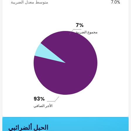
7.0%
متوسط معدل الضريبة
7%
مجموع الضريبة
93%
الأجر الصافي
الجبل ألضرائبي