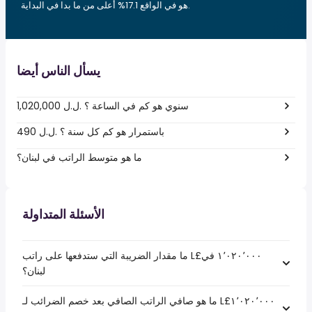
هو في الواقع 17.1% أعلى من ما بدا في البداية.
يسأل الناس أيضا
1,020,000 ل.ل.‎ سنوي هو كم في الساعة ؟
490 ل.ل.‎ باستمرار هو كم كل سنة ؟
ما هو متوسط الراتب في لبنان؟
الأسئلة المتداولة
ما مقدار الضريبة التي ستدفعها على راتب L£‏١٬٠٢٠٬٠٠٠ في
لبنان؟
ما هو صافي الراتب الصافي بعد خصم الضرائب لـ L£‏١٬٠٢٠٬٠٠٠