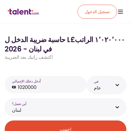
تسجيل الدخول
حاسبة ضريبة الدخل ل L£‏١٬٠٢٠٬٠٠٠ الراتب
في لبنان - 2026
اكتشف راتبك بعد الضريبة
أَدخل دخلك الإجمالي
في
عام
أين تعمل؟
لبنان
احسب