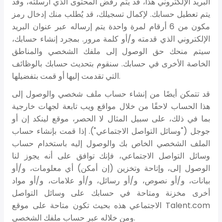
البريد الإلكتروني هذا، قد يتم رفض المحتوى الذي أرسلته، وقد
يتم تعطيل حسابك. لإكمال تسجيلك، قد يُطلب منك إدخال رمز
مكون من 6 أرقام لمرة واحدة يتم إرساله عبر عنوان البريد
الإلكتروني الذي قدمته و/أو كلمة مرور. بمجرد إنشاء حسابك،
سيتم منحك حق الوصول إلى ملفك الشخصي والمناطق
الخاصة الأخرى في حسابك. سنقوم بتحديث حسابك بالوظائف
التي تقدمت إليها أو قمت بتفضيلها.
قد تتمكن أيضًا من إنشاء حساب ملف شخصي والوصول إلى
هذا الحساب لاحقًا من خلال مواقع ويب تابعة لجهات خارجية
بما في ذلك، على سبيل المثال لا الحصر، موقع لينكد إن أو
جوجل ("وسائل التواصل الاجتماعي"). إذا قمت بإنشاء حساب
الملف الشخصي الخاص بك والوصول إليه باستخدام حساب
وسائل التواصل الاجتماعي، فإنك توافق على أنه يجوز لنا
الوصول إلى، وإتاحة وتخزين (إن أمكن) أي معلومات، و/أو
بيانات، و/أو نصوص، و/أو رسائل، و/أو علامات، و/أو مواد
أخرى مخزنة ومتاحة في حسابك على وسائل التواصل
الاجتماعي هذه بحيث تكون متاحة على موقع Talent.com
ومن خلاله عبر حساب ملفك الشخصي.