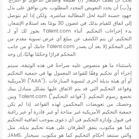
و(ب) أن يحدد التعويض المحدد المطلوب. نحن نوافق على بذل
جهود حسنة النية لحل المطالبة مباشرة، ولكن إذا لم نتوصل
إلى اتفاق للقيام بذلك في غضون 30 يومًا بعد استلام الإشعار،
يجوز لك أو لـ Talent.com بدء إجراءات التحكيم. أثناء
التحكيم، لن يتم الكشف عن مبلغ أي عرض تسوية مقدم من
جانبك أو من جانب Talent.com إلى المحكم إلا بعد أن يصدر
المحكم قرارًا وحكمًا نهائيًا، إن وجد.
باستثناء ما هو منصوص عليه صراحةً في هذه الوثيقة، سيتم
إجراء أي تحكيم وفقًا للقواعد المعمول بها في جمعية التحكيم
الأمريكية ("AAA")، أو أي هيئة بديلة أخرى لتسوية المنازعات
وقواعد التحكيم التي قد يتم الاتفاق عليها بشكل متبادل بينك
وبين Talent.com ("قواعد التحكيم"). تخضع رسوم التحكيم
وحصتك من تعويضات المحكمين لهذه القواعد. إذا لم تكن
جمعية التحكيم الأمريكية غير متاحة أو غير قادرة أو غير راغبة
في قبول وإدارة التحكيم في أي دعوى بموجب اتفاقية التحكيم
كما هو مكتوب، يتفق الطرفان على هيئة تحكيم بديلة، مثل
JAMS، والتي ستنفذ أحكام التحكيم كما هو مكتوب. سيختار