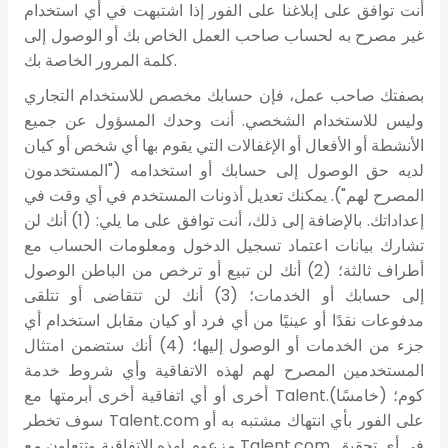
أنت توافق على إبلاغنا على الفور إذا اشتبهت في أي استخدام
غير مصرح به لحساب صاحب العمل الخاص بك أو الوصول إلى
كلمة المرور الخاصة بك.
بصفتك صاحب عمل، فإن حسابك مخصص للاستخدام التجاري
وليس للاستخدام الشخصي. أنت وحدك المسؤول عن جميع
الأنشطة أو الأفعال أو الإغفالات التي يقوم بها أي شخص أو كيان
لديه حق الوصول إلى حسابك أو استخدامه ("المستخدمون
المصرح لهم"). يمكنك تعديل أذونات المستخدم في أي وقت في
إعداداتك. بالإضافة إلى ذلك، أنت توافق على ما يلي: (1) أنك لن
تشارك بيانات اعتماد تسجيل الدخول ومعلومات الحساب مع
أطراف ثالثة؛ (2) أنك لن تبيع أو ترخص من الباطن الوصول
إلى حسابك أو الخدمات؛ (3) أنك لن تتقاضى أو تتلقى
مدفوعات نقدًا أو عينيًا من أي فرد أو كيان مقابل استخدام أي
جزء من الخدمات أو الوصول إليها؛ (4) أنك ستضمن امتثال
المستخدمين المصرح لهم لهذه الاتفاقية وأي شروط خدمة
أخرى أو أي اتفاقية أخرى أبرمتها مع Talent.كوم؛ (خامسًا)
سوف تخطر Talent.com على الفور بأي انتهاك مشتبه به أو
مزعوم لهذه الاتفاقية وتتعاون مع Talent.com في أي تحقيق.