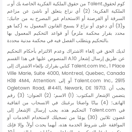
من حقوق الملكية الفكرية الخاصة بك أو بـ Talent.كوم لحقوق
الملكية الفكرية؛ (2) أي نزاع يتعلق أو ناشئ عن مزاعم
السرقة أو القرصنة أو الاستخدام غير المصرح به من جانبك؛
و(3) أي دعوى أو نزاع لا يسمح القانون المعمول به (كما هو
محدد بقرار محكمة ملزم) أو قواعد التحكيم المعمول بها
بالتحكيم ويتطلب الفصل فيه في محكمة مدنية محددة.
لديك الحق في إلغاء الاشتراك وعدم الالتزام بأحكام التحكيم
المنصوص عليها في هذا القسم A.10 عن طريق إرسال إشعار
كتابي بقرارك بإلغاء الاشتراك إلى Talent.com Inc., 1 Place
Ville Marie, Suite 4000, Montreal, Quebec, Canada
H3B 4M4, Attention: أو إلى Talent.com Inc., 2915
Ogletown Road, #4411, Newark, DE 19713. يجب أن
يتضمن الإشعار المكتوب: (1) الاسم؛ (2) العنوان؛ (3) رقم
الهاتف؛ (4) بيانًا واضحًا برغبتك في الانسحاب من اتفاقية
التحكيم هذه. يجب إرسال الإشعار إلى Talent.com في
غضون ثلاثين (30) يومًا من تسجيلك لاستخدام الخدمات أو
الموافقة على شروط الخدمة هذه، أيهما يحدث أولاً، وإلا فإنك