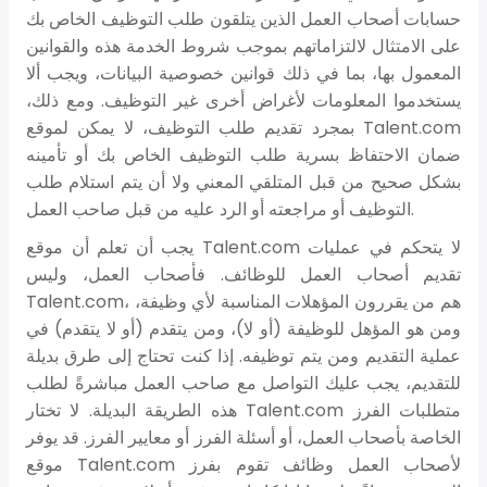
حسابات أصحاب العمل الذين يتلقون طلب التوظيف الخاص بك
على الامتثال لالتزاماتهم بموجب شروط الخدمة هذه والقوانين
المعمول بها، بما في ذلك قوانين خصوصية البيانات، ويجب ألا
يستخدموا المعلومات لأغراض أخرى غير التوظيف. ومع ذلك،
بمجرد تقديم طلب التوظيف، لا يمكن لموقع Talent.com
ضمان الاحتفاظ بسرية طلب التوظيف الخاص بك أو تأمينه
بشكل صحيح من قبل المتلقي المعني ولا أن يتم استلام طلب
التوظيف أو مراجعته أو الرد عليه من قبل صاحب العمل.
يجب أن تعلم أن موقع Talent.com لا يتحكم في عمليات
تقديم أصحاب العمل للوظائف. فأصحاب العمل، وليس
Talent.com، هم من يقررون المؤهلات المناسبة لأي وظيفة،
ومن هو المؤهل للوظيفة (أو لا)، ومن يتقدم (أو لا يتقدم) في
عملية التقديم ومن يتم توظيفه. إذا كنت تحتاج إلى طرق بديلة
للتقديم، يجب عليك التواصل مع صاحب العمل مباشرةً لطلب
هذه الطريقة البديلة. لا تختار Talent.com متطلبات الفرز
الخاصة بأصحاب العمل، أو أسئلة الفرز أو معايير الفرز. قد يوفر
موقع Talent.com لأصحاب العمل وظائف تقوم بفرز