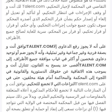
باستثناء ما هو منصوص عليه خلاف ذلك في هذه الاتفاقية، يجوز
لك أنت و Talent.com التقاضي في المحكمة لإجبار التحكيم،
أو وقف الإجراءات في انتظار التحكيم، أو لتأكيد أو تعديل أو
إلغاء أو إصدار حكم بشأن قرار التحكيم الذي أصدره المحكم.
سوف تكون جميع جوانب إجراءات التحكيم، وأي حكم، أو قرار،
أو قرار تحكيم، أو قرار من المحكم، سرية للغاية لصالح جميع
الأطراف.
توافق أنت وTALENT.COMعلى أنه لا يجوز رفع الدعاوى إلا
بصفة فردية وغير جماعية وغير تمثيلية، وأنه لا يجوز ضم أو توحيد
دعاوى شخصين أو أكثر في غياب موافقة جميع الأطراف. إلى
أقصى حد يسمح به القانون، تتنازل أنت وTALENT.COM
بموجب هذه الاتفاقية عن حقوقك الدستورية والقانونية في
اللجوء إلى المحكمة والمحاكمة أمام هيئة محلفين، حتى في
النزاعات التي لا تخضع للتحكيم.
توافق أنت وTalent.com على
أن المنازعات التالية لا تخضع للأحكام المذكورة أعلاه المتعلقة
بالمفاوضات غير الرسمية والتحكيم الملزم، وبدلاً من ذلك سيتم
الفصل فيها من قبل المحكمة المختصة في الولاية التي تتواجد
فيها: (1) أي نزاعات تسعى إلى إنفاذ أو حماية أو تتعلق بصحة أي