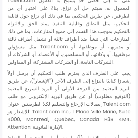
Talent.com على أنه إلى أقصى حد يسمح به القانون
المعمول به، سيتم حل أي نزاع، بناءً على اختيار أي من
الطرفين، عن طريق التحكيم، بما في ذلك أي نزاع حول قابلية
التحكيم، مثل النطاق وقابلية التنفيذ. يمتد الحق والالتزام
بالتحكيم بموجب هذا القسم إلى جميع المنازعات، بما في ذلك
المنازعات التي تنشأ ضد أطراف ثالثة أو تشمل أطراف ثالثة
مثل مسؤولي Talent.com أو مديريها، أو موظفيها، أو
موظفيها، أو وكلائها، أو المساهمين، أو الأعضاء، أو الشركاء، أو
الشركات التابعة، أو الشركات المشتركة، أو المقاولين.
يجب على الطرف الذي يعتزم طلب التحكيم أن يرسل أولاً
إشعارًا كتابيًا بالنزاع إلى الطرف الآخر ("الإشعار")، عن طريق
البريد المعتمد من الدرجة الأولى أو البريد السريع المعتمد
(التوقيع مطلوب) أو عن طريق البريد الإلكتروني مع طلب
إيصالات الإرجاع والتسليم لكلا الطريقتين. عنوان Talent.com
للإشعار هو: Talent.com Inc., 1 Place Ville Marie, Suite
4000, Montreal, Quebec, Canada H3B 4M4,
Attention: الإدارة القانونية.
يجب أن يصف الإشعار (أ) طبيعة وأساس الدعوى أو النزاع؛