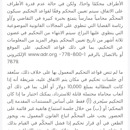
الأطراف محكمًا واحدًا، ولكن في حالة عدم قدرة الأطراف
على الاتفاق، سيتم تعيين المحكم وفقًا لقواعد التحكيم. سيكون
المحكّم محامياً ممارساً يتمتع بخبرة كبيرة في التقاضي و/أو
رئاسة القضايا التي تنطوي على المجالات القانونية الموضوعية
التي ينطوي عليها النزاع. سيتم الانتهاء من التحكيم في غضون
ثلاثة أشهر من تاريخ تعيين المحكم. يتوفر المزيد من المعلومات
عن التحكيم، بما في ذلك قواعد التحكيم، على الموقع
الإلكتروني www.adr.org أو بالاتصال بالرقم 1-800-778-
7879.
ما لم تنص قواعد التحكيم المعمول بها على خلاف ذلك، ستُعقد
أي جلسات تحكيم في مكان يتم الاتفاق عليه، شريطة أنه إذا
كانت المطالبة بمبلغ 10,000 دولار أو أقل، بما في ذلك أي
أتعاب محاماة محتملة قابلة للاسترداد، يمكنك اختيار ما إذا كان
التحكيم سيُجرى (أ) فقط على أساس المستندات المقدمة إلى
المحكم؛ أو (ب) من خلال جلسة استماع هاتفية غير قائمة على
الحضور. يجب على المحكّم اتباع القانون المعمول به، ويجوز
الطعن في أي قرار تحكيم إذا فشل المحكّم في القيام بذلك.