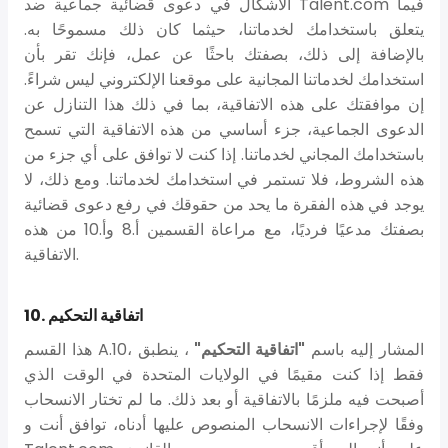
الأشكال في دعوى قضائية جماعية ضد Talent.com فيما
يتعلق باستخدامك لخدماتنا، حيثما كان ذلك مسموحًا به.
بالإضافة إلى ذلك، بصفتك باحثًا عن عمل، فإنك تقر بأن
استخدامك لخدماتنا المجانية على موقعنا الإلكتروني ليس شراءً.
إن موافقتك على هذه الاتفاقية، بما في ذلك هذا التنازل عن
الدعوى الجماعية، جزء أساسي من هذه الاتفاقية التي تسمح
باستخدامك المجاني لخدماتنا. إذا كنت لا توافق على أي جزء من
هذه الشروط، فلا تستمر في استخدامك لخدماتنا. ومع ذلك، لا
يوجد في هذه الفقرة ما يحد من حقوقك في رفع دعوى قضائية
بصفتك مدعيًا فرديًا، مع مراعاة القسمين أ.8 وأ.10 من هذه
الاتفاقية.
10. اتفاقية التحكيم
هذا القسم A.10، المشار إليه باسم
"اتفاقية التحكيم"
، ينطبق
فقط إذا كنت مقيمًا في الولايات المتحدة في الوقت الذي
أصبحت فيه ملزمًا بالاتفاقية أو بعد ذلك. ما لم تختار الانسحاب
وفقًا لإجراءات الانسحاب المنصوص عليها أدناه، توافق أنت و