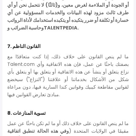
أو الجودة أو الملاءمة لغرض معين، و(ثالثًا) لا نتحمل نحن أو أي
طرف ثالث مزود لهذه البيانات والخدمات المسؤولية عن أي
خسارة أو تكلفة أو ضرر يتكبده أو يتكبده استخدامك لأداة الرواتب
وحاسبة الضرائب وTALENTPEDIA.
7. القانون الناظم
ما لم ينص القانون على خلاف ذلك، إذا كنت متعاقدًا مع
Talent.com بصفتك باحثًا عن عمل، فإن هذه الاتفاقية وأي
نزاع يتعلق أو ينشأ عن هذه الاتفاقية أو يتعلق بها أو يتعلق بأي
شكل من الأشكال بخدماتنا أو علاقتنا ("النزاع") سيخضع
لقوانين مقاطعة كيبيك وقوانين كندا السارية فيها، دون مراعاة
مبادئ تعارض القوانين فيها.
8. تسوية المنازعات
ما لم ينص القانون على خلاف ذلك أو ما لم تكن باحثًا عن عمل
مقيمًا في الولايات المتحدة (
وفي هذه الحالة تنطبق اتفاقية