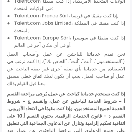
Talent.com الولايات المتحدة الأمريكية، إذا كنت مقيمًا
في الولايات المتحدة;
Talent.com France Sàrl، إذا كنت مقيمًا في فرنسا;
Talent.com Jobs Limited، إذا كنت مقيمًا في المملكة
المتحدة;
Talent.com Europe Sàrl، إذا كنت مقيمًا في سويسرا
أو في أي مكان آخر في العالم.
نحن نقدم خدماتنا للباحثين عن عمل وأصحاب العمل
("المستخدمون"، "أنت"، "أنت"، "الخاص بك"). إذا كنت ترغب في
الاستفادة من خدماتنا بأي صفة أخرى غير صفة الباحث عن
عمل أو صاحب العمل، يجب أن يكون لديك اتفاق خطي مسبق
معنا قبل القيام بذلك.
إذا كنت تستخدم خدماتنا كباحث عن عمل، يُرجى مراجعة القسم
أ - شروط الخدمة للباحثين عن عمل، والقسم ج - شروط
الخدمة لجميع المستخدمين، وإذا كنت مقيمًا في الاتحاد الأوروبي،
القسم د - قانون الخدمات الرقمية. يحتوي القسم أ.10 على
اتفاقية تحكيم إلزامية وتنازل عن الدعاوى الجماعية التي تنطبق
على جميع الدعاوى التي يرفعها الباحثون عن عمل ضد