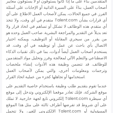
المتقدمين بناءً على ما إذا كانوا يستوفون أو لا يستوفون معايير
أصحاب العمل، بناءً على السيرة الذاتية أو الإجابات على أسئلة
الفرز. في جميع الحالات، يمكن لأصحاب العمل الاطلاع على أي
متقدم في أي وقت، ولا تتخذ Talent.com أي قرارات بشأن
أي متقدم. هذه الوظائف لا تشكل أو تساهم في اتخاذ قرار ولا
تعد بديلاً عن التقدير والمراجعة البشرية. صاحب العمل وحده هو
من يقرر من سيجري المقابلة أو التوظيف، ويمكنه اختيار
الاتصال بأي باحث عن عمل أو توظيفه في أي وقت. قد
يستخدم أصحاب العمل أيضاً أدوات، بما في ذلك تقنيات الذكاء
الاصطناعي والتعلم الآلي لمعالجة وفرز وتحليل مواد المتقدمين
للوظائف. قد تتضمن وظيفة هذه الأدوات إنشاء ملخصات
وترجمات ومعلومات أخرى، والتي يمكن لأصحاب العمل
استخدامها أو تجاهلها كجزء من عملية اتخاذ القرار.
عندما تقوم بتقديم طلب وظيفة باستخدام خاصية التقديم على
موقع الشركة، فإنك تغادر موقعنا الإلكتروني وتدخل إلى موقع
إلكتروني تابع لجهة خارجية. لا تملك Talent.com أي سيطرة
على أي شروط قد تفرضها أطراف ثالثة على مثل هذا الموقع
الإلكتروني للغير، ولا تتحمل Talent.com المسؤولية أو