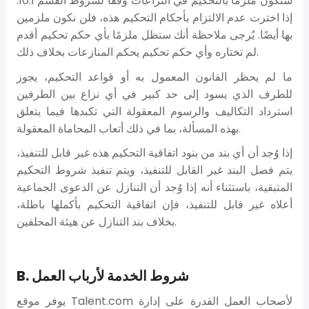
ستكون ملزمًا بالتحكيم في النزاعات وفقًا لشروط القسم أ.10.
إذا اخترت عدم الالتزام بأحكام التحكيم هذه، فلن نكون ملزمين
بها أيضًا. يُرجى ملاحظة أنك ستظل ملزمًا بأي حكم تحكيم أقدم
لم تختاره وأي حكم تحكيم يحكم المنازعات بخلاف ذلك.
ما لم يحظر القانون المعمول به أو قواعد التحكيم، يجوز
للطرف الذي يسود إلى حد كبير في أي نزاع بين الطرفين
استرداد التكاليف والرسوم المعقولة التي تكبدها فيما يتعلق
بهذه المسألة، بما في ذلك أتعاب المحاماة المعقولة.
إذا وُجد أن أي بند من بنود اتفاقية التحكيم هذه غير قابل للتنفيذ،
يتم فصل البند غير القابل للتنفيذ، ويتم تنفيذ شروط التحكيم
المتبقية، باستثناء أنه إذا وُجد أن التنازل عن الدعوى الجماعية
أعلاه غير قابل للتنفيذ، فإن اتفاقية التحكيم بأكملها باطلة،
بخلاف بند التنازل عن هيئة المحلفين.
B. شروط الخدمة لأرباب العمل
يوفر موقع Talent.com لأصحاب العمل القدرة على إدارة