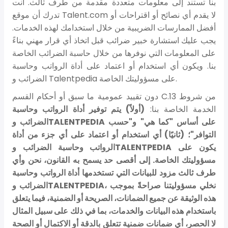
بنا تستند إلى معلومات متعددة مقدمة من طرف ثالث. أنت
تدرك أن موقع Talent.com لا يقدم أي نصائح أو اقتراحات أو
أفضل الممارسات الضريبية من خلال استخدامك لهذه الخدمات.
يجب عليك استشارة خبير ضرائب قبل اتخاذ أي قرار مهني بناءً
على المعلومات التي نوفرها من خلال حاسبة الضرائب الخاصة
بنا. ويكون أي استخدام أو اعتماد على أداة الرواتب وحاسبة
الضرائب و Talentpedia على مسؤوليتك الخاصة.
دون تقييد عمومية ما سبق أو أحكام القسم C.13 من شروط
الخدمة الخاصة بنا:
(أولاً) يتم توفير أداة الرواتب وحاسبة
الضرائب وTALENTPEDIA على أساس "كما هي" و"حسب
التوافر"؛ (ثانيًا) أي استخدام أو اعتماد على أي جزء من أداة
الرواتب وحاسبة الضرائب وTALENTPEDIA يكون على
مسؤوليتك الخاصة. إلى أقصى حد يسمح به القانون، نحن وأي
طرف ثالث مزود للبيانات التي تستخدمها أداة الرواتب وحاسبة
الضرائب وTALENTPEDIA، نخلي مسؤوليتنا صراحةً بموجب
هذه الوثيقة عن جميع الضمانات، الصريحة أو الضمنية، فيما يتعلق
باستخدام هذه البيانات والخدمات، بما في ذلك على سبيل المثال
لا الحصر، أي ضمانات ضمنية تتعلق بالدقة أو الاكتمال أو الصحة