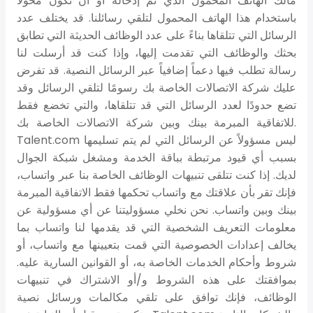
مالك الهاتف المحمول الذي تم إدخاله أو أن تكون مخولاً
باستخدام هذا الهاتف المحمول لتلقي رسائلنا. قد يختلف عدد
الرسائل التي تتلقاها بناءً على عدد الوظائف الحديثة التي تطابق
بحثك والوظائف التي تقدمت إليها، وإذا كنت قد أرسلت لنا
رسالة تطلب فيها دعماً إضافياً عبر الرسائل النصية. قد تفرض
عليك شركة الاتصالات الخاصة بك رسومًا لتلقي الرسائل وقد
تضع حدودًا لعدد الرسائل التي قد تتلقاها، والتي تخضع فقط
للاتفاقية المبرمة بينك وبين شركة الاتصالات الخاصة بك.
Talent.com ليس مسؤولاً عن الرسائل التي لم يتم تسليمها
بسبب أي قيود مرتبطة بباقة الخدمة ومشغل شبكة الجوال
لديك. إذا كنت تتلقى تنبيهات الوظائف الخاصة بنا عبر واتساب،
فإنك تقر بأن علاقتك مع واتساب تحكمها فقط الاتفاقية المبرمة
بينك وبين واتساب. نحن نخلي مسؤوليتنا عن أي مسؤولية عن
معلومات التعريف الشخصية التي قد يقدمها لنا واتساب بما
يخالف إعدادات الخصوصية التي قمت بتعيينها مع واتساب، أو
شروط وأحكام الخدمات الخاصة به، أو القوانين السارية عليه.
بموافقتك على هذه الشروط و/أو الاشتراك في تنبيهات
الوظائف، فإنك توافق على تلقي مكالمات ورسائل نصية