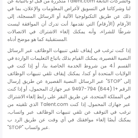
متكررة من قبل أو بالنيابة عن Talent.com والشركات التابعة
لنا وشركائنا في التسويق لأغراض المعلومات والإعلان، بما في
ذلك عن طريق التكنولوجيا الآلية أو الرسائل المسجلة، إلى
الأرقام (الأرقام) التي تقدمها. أنت تدرك أن الموافقة ليست
شرطًا للشراء، وأنه يمكنك إلغاء الاشتراك في الاتصالات
المستقبلية كما هو موضح أدناه.
إذا كنت ترغب في إيقاف تلقي تنبيهات الوظائف عبر الرسائل
النصية القصيرة، يمكنك القيام بذلك باتباع التعليمات الواردة في
القسم أ.4 من شروط الخدمة الخاصة بنا، أو إذا كنت في
الولايات المتحدة أو كندا، يمكنك إيقاف تلقي تنبيهات الوظائف
عبر الرسائل النصية القصيرة عن طريق إرسال "STOP" إلى
الرقم +1 (844) 794-9497 عبر جهازك المحمول، أو إذا كنت
في المملكة المتحدة، عن طريق النقر على رابط إلغاء الاشتراك
الذي تلقيته من Talent.com عبر جهازك المحمول. إذا كنت
ترغب في التوقف عن تلقي تنبيهات الوظائف عبر واتساب،
يمكنك أيضًا إلغاء موافقتك في أي وقت عن طريق الرد ب
"STOP" عبر واتساب.