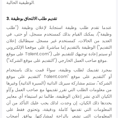
الوظيفية الحالية.
3. تقديم طلب الالتحاق بوظيفة
عندما تقدم طلب وظيفة استجابةً لإعلان وظيفة ("طلب
وظيفة")، يمكنك القيام بذلك كمستخدم مسجل، أو حتى، في
العديد من الحالات، كمستخدم غير مسجل. سيطالبك إعلان
الوظيفة بالتقديم إما مباشرةً على موقعنا الإلكتروني ("التقديم
على موقع Talent.com") أو سيتم إعادة توجيهك للتقديم على
موقع صاحب العمل الخارجي ("التقديم على موقع الشركة").
بمجرد تقديمك لطلب وظيفة، سواءً قمت بذلك باستخدام
"التقديم على موقع Talent.com" أو "التقديم على موقع
الشركة"، ستتم مشاركة سيرتك الذاتية (السيرة الذاتية) وغيرها
من معلومات الطلب التي تقرر تقديمها مع صاحب العمل و/أو
الكيان الذي نشر إعلان الوظيفة، طالما تم استيفاء أي معايير
يحددها ذلك الكيان، إن وجدت. لذلك يجب عليك التأكد من أن
المعلومات التي تقدمها كاملة ودقيقة، وتحتوي فقط على
المعلومات التي تشعر بالراحة لمشاركتها. يوافق أصحاب