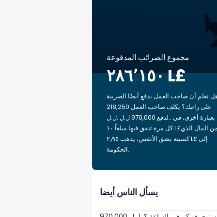
مجموع الضرائب المدفوعة
‏٢٨٦٬١٥٠ L£
ل تعلم أن صاحب العمل يدفع أيضًا الضريبة
على راتبك؟ يكلف صاحب العمل 218,250
ل.ل.‎ لدفع 970,000 ل.ل.‎. بعبارة أخرى، في
كل مرة تنفق فيها مبلغاً ‏١٠ L£من المال الذي
كسبته بشق الأنفس، يذهب ‏٢٫٩٥ L£ إلى
الحكومة.
يسأل الناس أيضا
970,000 ل.ل.‎ سنوي هو كم في الساعة ؟