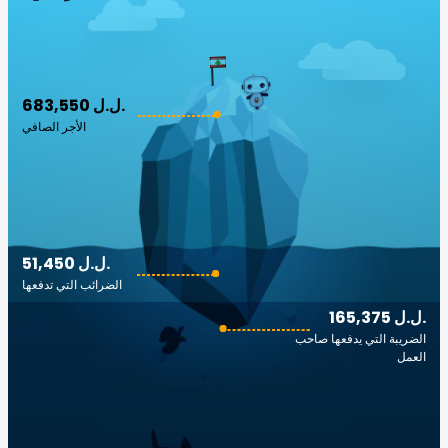
683,550 ل.ل.‎
الأجر الصافي
51,450 ل.ل.‎
الضرائب التي تدفعها
165,375 ل.ل.‎
الضريبة التي يدفعها صاحب
العمل