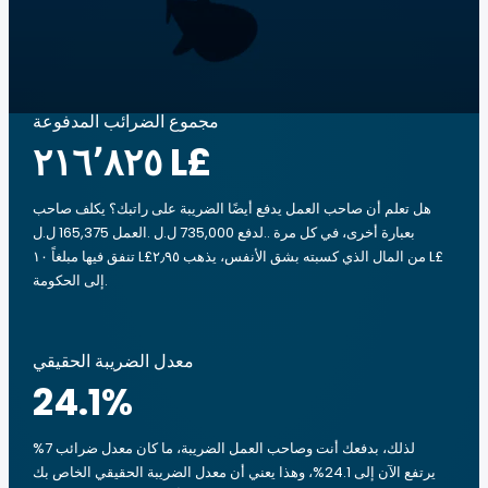
مجموع الضرائب المدفوعة
‏٢١٦٬٨٢٥ L£
هل تعلم أن صاحب العمل يدفع أيضًا الضريبة على راتبك؟ يكلف صاحب
العمل 165,375 ل.ل.‎ لدفع 735,000 ل.ل.‎. بعبارة أخرى، في كل مرة
تنفق فيها مبلغاً ‏١٠ L£من المال الذي كسبته بشق الأنفس، يذهب ‏٢٫٩٥ L£
إلى الحكومة.
معدل الضريبة الحقيقي
24.1
%
لذلك، بدفعك أنت وصاحب العمل الضريبة، ما كان معدل ضرائب 7%
يرتفع الآن إلى 24.1%، وهذا يعني أن معدل الضريبة الحقيقي الخاص بك