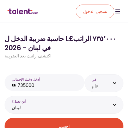
تسجيل الدخول
حاسبة ضريبة الدخل ل L£‏٧٣٥٬٠٠٠ الراتب
في لبنان - 2026
اكتشف راتبك بعد الضريبة
أَدخل دخلك الإجمالي
في
عام
أين تعمل؟
لبنان
احسب