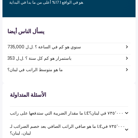
هو في الواقع 17.1% أعلى من ما بدا في البداية.
يسأل الناس أيضا
735,000 ل.ل.‎ سنوي هو كم في الساعة ؟
353 ل.ل.‎ باستمرار هو كم كل سنة ؟
ما هو متوسط الراتب في لبنان؟
الأسئلة المتداولة
ما هو صافي الراتب الصافي بعد خصم الضرائب لـ L£‏٧٣٥٬٠٠٠ في
لبنان، لبنان؟