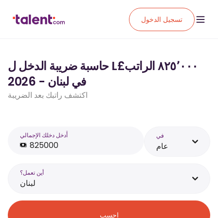
تسجيل الدخول
حاسبة ضريبة الدخل ل L£‏٨٢٥٬٠٠٠ الراتب
في لبنان - 2026
اكتشف راتبك بعد الضريبة
أَدخل دخلك الإجمالي
في
عام
أين تعمل؟
لبنان
احسب