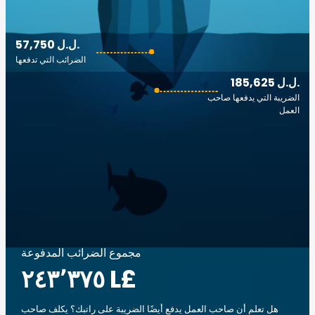
57,750 ل.ل.‎
الضرائب التي تدفعها
185,625 ل.ل.‎
الضريبة التي يدفعها صاحب
العمل
مجموع الضرائب المدفوعة
‏٢٤٣٬٣٧٥ L£
هل تعلم أن صاحب العمل يدفع أيضًا الضريبة على راتبك؟ يكلف صاحب