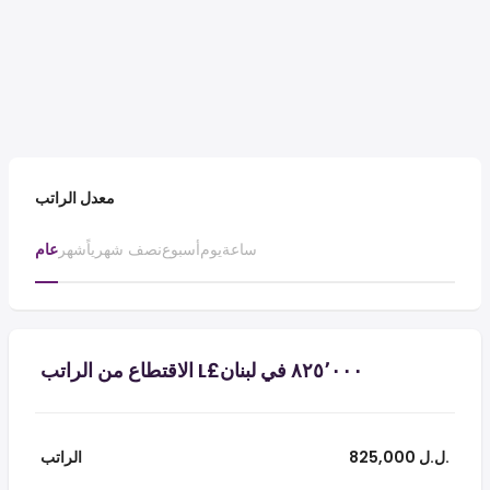
معدل الراتب
ساعة
يوم
أسبوع
نصف شهرياً
شهر
عام
825,000 ل.ل.‎
الراتب