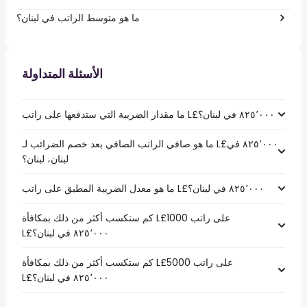
ما هو متوسط الراتب في لبنان؟
الأسئلة المتداولة
ما هو صافي الراتب الصافي بعد خصم الضرائب لـ L£‏٨٢٥٬٠٠٠ في
لبنان، لبنان؟
كم ستكسب أكثر من ذلك بمكافأة L£1000 على راتب
كم ستكسب أكثر من ذلك بمكافأة L£5000 على راتب