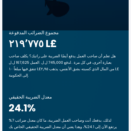
مجموع الضرائب المدفوعة
‏٢١٩٬٧٧٥ L£
هل تعلم أن صاحب العمل يدفع أيضًا الضريبة على راتبك؟ يكلف صاحب
العمل 167,625 ل.ل.‎ لدفع 745,000 ل.ل.‎. بعبارة أخرى، في كل مرة
تنفق فيها مبلغاً ‏١٠ L£من المال الذي كسبته بشق الأنفس، يذهب ‏٢٫٩٥ L£
إلى الحكومة.
معدل الضريبة الحقيقي
24.1
%
لذلك، بدفعك أنت وصاحب العمل الضريبة، ما كان معدل ضرائب 7%
يرتفع الآن إلى 24.1%، وهذا يعني أن معدل الضريبة الحقيقي الخاص بك