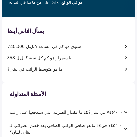
هو في الواقع 17.1% أعلى من ما بدا في البداية.
يسأل الناس أيضا
745,000 ل.ل.‎ سنوي هو كم في الساعة ؟
358 ل.ل.‎ باستمرار هو كم كل سنة ؟
ما هو متوسط الراتب في لبنان؟
الأسئلة المتداولة
ما هو صافي الراتب الصافي بعد خصم الضرائب لـ L£‏٧٤٥٬٠٠٠ في
لبنان، لبنان؟