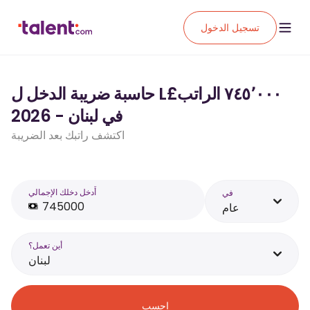
تسجيل الدخول
حاسبة ضريبة الدخل ل L£‏٧٤٥٬٠٠٠ الراتب
في لبنان - 2026
اكتشف راتبك بعد الضريبة
أَدخل دخلك الإجمالي
في
عام
أين تعمل؟
لبنان
احسب