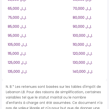
70,000 ل.ل.‎
65,000 ل.ل.‎
80,000 ل.ل.‎
75,000 ل.ل.‎
90,000 ل.ل.‎
85,000 ل.ل.‎
100,000 ل.ل.‎
95,000 ل.ل.‎
110,000 ل.ل.‎
105,000 ل.ل.‎
120,000 ل.ل.‎
115,000 ل.ل.‎
130,000 ل.ل.‎
125,000 ل.ل.‎
140,000 ل.ل.‎
135,000 ل.ل.‎
N. B.* Les retenues sont basées sur les tables d'impôt de
Lebanon LB. Pour des raisons de simplification, certaines
variables tel que le statut marital ou le nombre
d'enfants à charge ont été assumées. Ce document n'a
pas de valeur légale et n'a pour but que de donner une