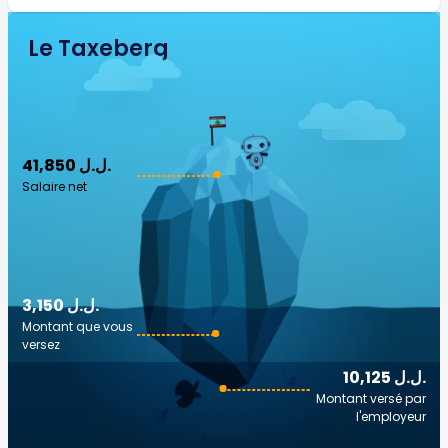
Le Taxeberg
41,850 ل.ل.‎
Salaire net
3,150 ل.ل.‎
Montant que vous
versez
10,125 ل.ل.‎
Montant versé par
l'employeur