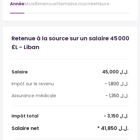
Année
Mois
Bimensuel
Semaine
Journée
Heure
Retenue à la source sur un salaire 45 000
£L - Liban
Salaire
45,000 ل.ل.‎
Impôt sur le revenu
- 1,800 ل.ل.‎
Assurance médicale
- 1,350 ل.ل.‎
Impôt total
- 3,150 ل.ل.‎
Salaire net
* 41,850 ل.ل.‎