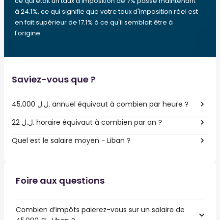
ce qui était un taux d'imposition de 7% passe maintenant
à 24.1%, ce qui signifie que votre taux d'imposition réel est
en fait supérieur de 17.1% à ce qu'il semblait être à
l'origine.
Saviez-vous que ?
45,000 ل.ل.‎ annuel équivaut à combien par heure ?
22 ل.ل.‎ horaire équivaut à combien par an ?
Quel est le salaire moyen - Liban ?
Foire aux questions
Combien d’impôts paierez-vous sur un salaire de