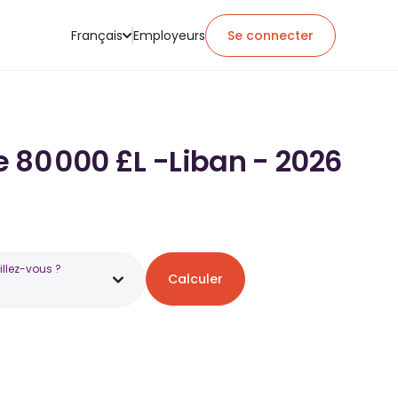
Français
Employeurs
Se connecter
de 80 000 £L -Liban - 2026
illez-vous ?
Calculer