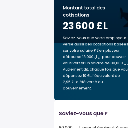
Montant total des
cotisations
23 600 £L
Saviez-vous que votre employeur
verse aussi des cotisations basée
sur votre salaire ? L'employeur
débourse 18,000 ل.ل.‎ pour pouvoir
vous verser un salaire de 80,000 ل.ل.‎.
Autrement dit, chaque fois que vou
dépensez 10 £L, l'équivalent de
2,95 £L a été versé au
gouvernement.
Saviez-vous que ?
80,000 ل.ل.‎ annuel équivaut 