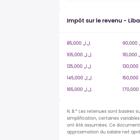
Impôt sur le revenu - Lib
85,000 ل.ل.‎
105,000 ل.ل.‎
125,000 ل.ل.‎
145,000 ل.ل.‎
165,000 ل.ل.‎
N. B.* Les retenues sont basées s
simplification, certaines variable
ont été assumées. Ce document n
approximation du salaire net apr