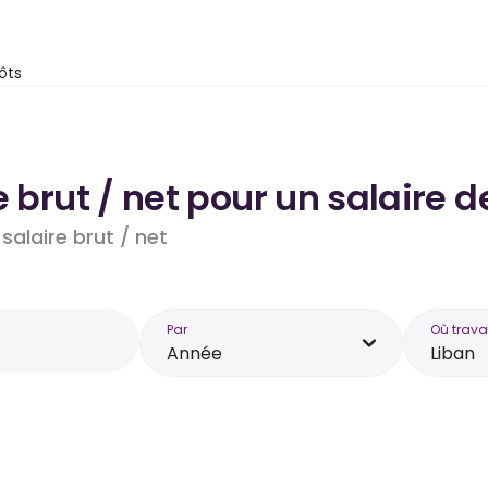
ôts
e brut / net pour un salaire 
salaire brut / net
Par
Où trava
Année
Liban