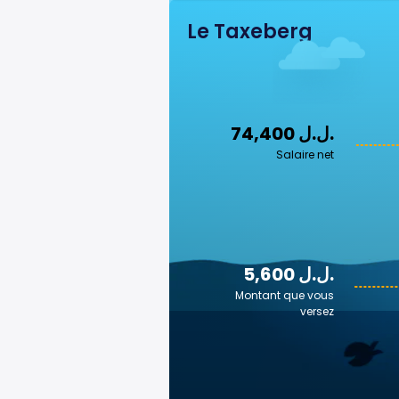
Le Taxeberg
74,400 ل.ل.‎
Salaire net
5,600 ل.ل.‎
Montant que vous
versez