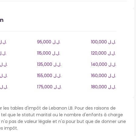
an
100,000 ل.ل.‎
95,000 ل.ل.‎
90,000 ل.ل.‎
120,000 ل.ل.‎
115,000 ل.ل.‎
110,000 ل.ل.‎
140,000 ل.ل.‎
135,000 ل.ل.‎
130,000 ل.ل.‎
160,000 ل.ل.‎
155,000 ل.ل.‎
150,000 ل.ل.‎
180,000 ل.ل.‎
175,000 ل.ل.‎
170,000 ل.ل.‎
ur les tables d'impôt de Lebanon LB. Pour des raisons de
s tel que le statut marital ou le nombre d'enfants à charge
'a pas de valeur légale et n'a pour but que de donner une
ès impôt.