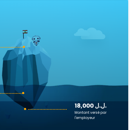
18,000 ل.ل.‎
Montant versé par
l'employeur