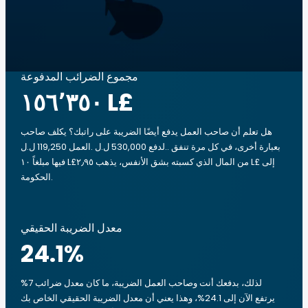
مجموع الضرائب المدفوعة
‏١٥٦٬٣٥٠ L£
هل تعلم أن صاحب العمل يدفع أيضًا الضريبة على راتبك؟ يكلف صاحب
العمل 119,250 ل.ل.‎ لدفع 530,000 ل.ل.‎. بعبارة أخرى، في كل مرة تنفق
فيها مبلغاً ‏١٠ L£من المال الذي كسبته بشق الأنفس، يذهب ‏٢٫٩٥ L£ إلى
الحكومة.
معدل الضريبة الحقيقي
24.1
%
لذلك، بدفعك أنت وصاحب العمل الضريبة، ما كان معدل ضرائب 7%
يرتفع الآن إلى 24.1%، وهذا يعني أن معدل الضريبة الحقيقي الخاص بك