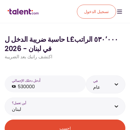
تسجيل الدخول
حاسبة ضريبة الدخل ل L£‏٥٣٠٬٠٠٠ الراتب
في لبنان - 2026
اكتشف راتبك بعد الضريبة
أَدخل دخلك الإجمالي
في
عام
أين تعمل؟
لبنان
احسب