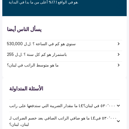
هو في الواقع 17.1% أعلى من ما بدا في البداية.
يسأل الناس أيضا
530,000 ل.ل.‎ سنوي هو كم في الساعة ؟
255 ل.ل.‎ باستمرار هو كم كل سنة ؟
ما هو متوسط الراتب في لبنان؟
الأسئلة المتداولة
ما هو صافي الراتب الصافي بعد خصم الضرائب لـ L£‏٥٣٠٬٠٠٠ في
لبنان، لبنان؟