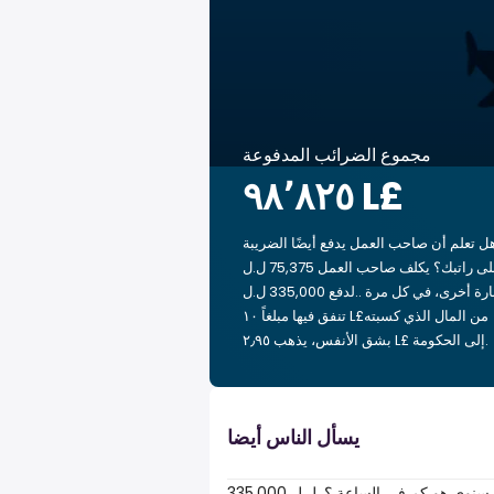
مجموع الضرائب المدفوعة
‏٩٨٬٨٢٥ L£
ل تعلم أن صاحب العمل يدفع أيضًا الضريبة
على راتبك؟ يكلف صاحب العمل 75,375 ل.ل.‎
لدفع 335,000 ل.ل.‎. بعبارة أخرى، في كل مرة
تنفق فيها مبلغاً ‏١٠ L£من المال الذي كسبته
بشق الأنفس، يذهب ‏٢٫٩٥ L£ إلى الحكومة.
يسأل الناس أيضا
335,000 ل.ل.‎ سنوي هو كم في الساعة ؟