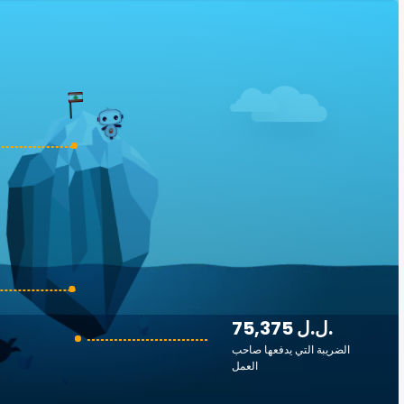
75,375 ل.ل.‎
الضريبة التي يدفعها صاحب
العمل