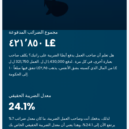
مجموع الضرائب المدفوعة
‏٤٢١٬٨٥٠ L£
هل تعلم أن صاحب العمل يدفع أيضًا الضريبة على راتبك؟ يكلف صاحب
العمل 321,750 ل.ل.‎ لدفع 1,430,000 ل.ل.‎. بعبارة أخرى، في كل مرة
تنفق فيها مبلغاً ‏١٠ L£من المال الذي كسبته بشق الأنفس، يذهب ‏٢٫٩٥ L£
إلى الحكومة.
معدل الضريبة الحقيقي
24.1
%
لذلك، بدفعك أنت وصاحب العمل الضريبة، ما كان معدل ضرائب 7%
يرتفع الآن إلى 24.1%، وهذا يعني أن معدل الضريبة الحقيقي الخاص بك