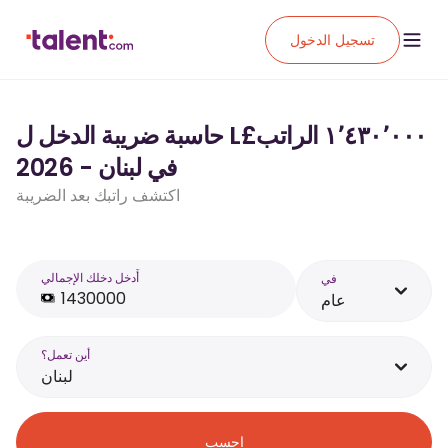
تسجيل الدخول
حاسبة ضريبة الدخل ل L£‏١٬٤٣٠٬٠٠٠ الراتب
في لبنان - 2026
اكتشف راتبك بعد الضريبة
أَدخل دخلك الإجمالي
في
عام
أين تعمل؟
لبنان
احسب