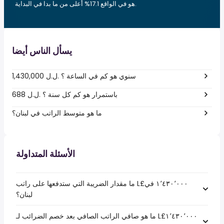
هو في الواقع 17.1% أعلى من ما بدا في البداية.
يسأل الناس أيضا
1,430,000 ل.ل.‎ سنوي هو كم في الساعة ؟
688 ل.ل.‎ باستمرار هو كم كل سنة ؟
ما هو متوسط الراتب في لبنان؟
الأسئلة المتداولة
ما مقدار الضريبة التي ستدفعها على راتب L£‏١٬٤٣٠٬٠٠٠ في
لبنان؟
ما هو صافي الراتب الصافي بعد خصم الضرائب لـ L£‏١٬٤٣٠٬٠٠٠