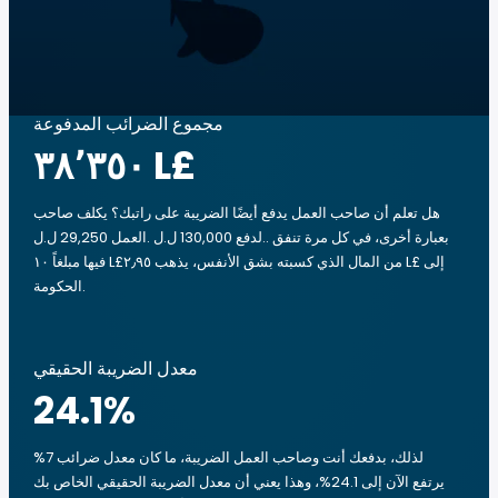
مجموع الضرائب المدفوعة
‏٣٨٬٣٥٠ L£
هل تعلم أن صاحب العمل يدفع أيضًا الضريبة على راتبك؟ يكلف صاحب
العمل 29,250 ل.ل.‎ لدفع 130,000 ل.ل.‎. بعبارة أخرى، في كل مرة تنفق
فيها مبلغاً ‏١٠ L£من المال الذي كسبته بشق الأنفس، يذهب ‏٢٫٩٥ L£ إلى
الحكومة.
معدل الضريبة الحقيقي
24.1
%
لذلك، بدفعك أنت وصاحب العمل الضريبة، ما كان معدل ضرائب 7%
يرتفع الآن إلى 24.1%، وهذا يعني أن معدل الضريبة الحقيقي الخاص بك