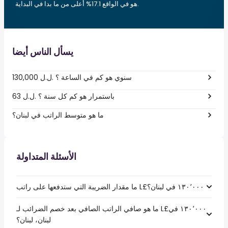
هو في الواقع 17.1% أعلى من ما بدا في البداية.
يسأل الناس أيضا
130,000 ل.ل.‎ سنوي هو كم في الساعة ؟
63 ل.ل.‎ باستمرار هو كم كل سنة ؟
ما هو متوسط الراتب في لبنان؟
الأسئلة المتداولة
ما هو صافي الراتب الصافي بعد خصم الضرائب لـ L£‏١٣٠٬٠٠٠ في
لبنان، لبنان؟