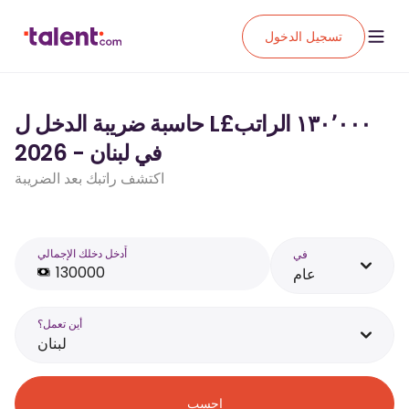
تسجيل الدخول
حاسبة ضريبة الدخل ل L£‏١٣٠٬٠٠٠ الراتب
في لبنان - 2026
اكتشف راتبك بعد الضريبة
أَدخل دخلك الإجمالي
في
عام
أين تعمل؟
لبنان
احسب