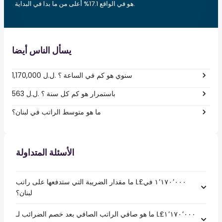
هو في الواقع 17.1% أعلى من ما بدا في البداية.
يسأل الناس أيضا
1,170,000 ل.ل.‎ سنوي هو كم في الساعة ؟
563 ل.ل.‎ باستمرار هو كم كل سنة ؟
ما هو متوسط الراتب في لبنان؟
الأسئلة المتداولة
ما مقدار الضريبة التي ستدفعها على راتب L£‏١٬١٧٠٬٠٠٠ في
لبنان؟
ما هو صافي الراتب الصافي بعد خصم الضرائب لـ L£‏١٬١٧٠٬٠٠٠