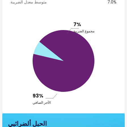
7.0%
متوسط معدل الضريبة
7%
مجموع الضريبة
93%
الأجر الصافي
الجبل ألضرائبي