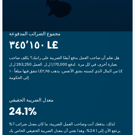
مجموع الضرائب المدفوعة
‏٣٤٥٬١٥٠ L£
هل تعلم أن صاحب العمل يدفع أيضًا الضريبة على راتبك؟ يكلف صاحب
العمل 263,250 ل.ل.‎ لدفع 1,170,000 ل.ل.‎. بعبارة أخرى، في كل مرة
تنفق فيها مبلغاً ‏١٠ L£من المال الذي كسبته بشق الأنفس، يذهب ‏٢٫٩٥ L£
إلى الحكومة.
معدل الضريبة الحقيقي
24.1
%
لذلك، بدفعك أنت وصاحب العمل الضريبة، ما كان معدل ضرائب 7%
يرتفع الآن إلى 24.1%، وهذا يعني أن معدل الضريبة الحقيقي الخاص بك