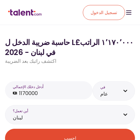
تسجيل الدخول
حاسبة ضريبة الدخل ل L£‏١٬١٧٠٬٠٠٠ الراتب
في لبنان - 2026
اكتشف راتبك بعد الضريبة
أَدخل دخلك الإجمالي
في
عام
أين تعمل؟
لبنان
احسب