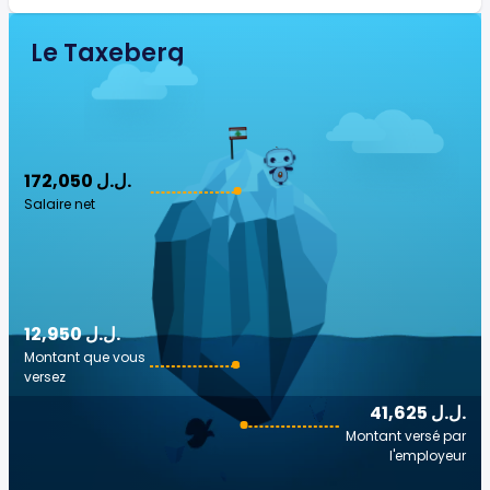
Le Taxeberg
172,050 ل.ل.‎
Salaire net
12,950 ل.ل.‎
Montant que vous
versez
41,625 ل.ل.‎
Montant versé par
l'employeur