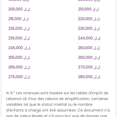
210,000 ل.ل.‎
205,000 ل.ل.‎
220,000 ل.ل.‎
215,000 ل.ل.‎
230,000 ل.ل.‎
225,000 ل.ل.‎
240,000 ل.ل.‎
235,000 ل.ل.‎
250,000 ل.ل.‎
245,000 ل.ل.‎
260,000 ل.ل.‎
255,000 ل.ل.‎
270,000 ل.ل.‎
265,000 ل.ل.‎
280,000 ل.ل.‎
275,000 ل.ل.‎
N. B.* Les retenues sont basées sur les tables d'impôt de
Lebanon LB. Pour des raisons de simplification, certaines
variables tel que le statut marital ou le nombre
d'enfants à charge ont été assumées. Ce document n'a
pas de valeur légale et n'a pour but que de donner une