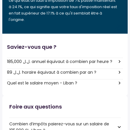
ce qui était un taux d'imposition de 7% passe maintenant
à 24.1%, ce qui signifie que votre taux d'imposition réel est
en fait supérieur de 17.1% à ce qu'il semblait être à
l'origine.
Saviez-vous que ?
185,000 ل.ل.‎ annuel équivaut à combien par heure ?
89 ل.ل.‎ horaire équivaut à combien par an ?
Quel est le salaire moyen - Liban ?
Foire aux questions
Combien d’impôts paierez-vous sur un salaire de