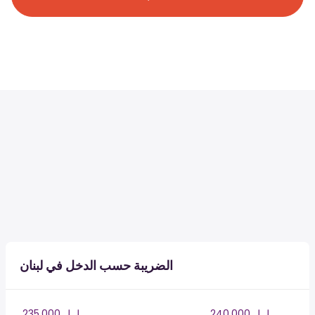
الضريبة حسب الدخل في لبنان
240,000 ل.ل.‎
235,000 ل.ل.‎